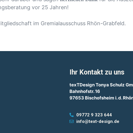
ngsberatung vor 25 Jahren!
Mitgliedschaft im Gremialausschuss Rhön-Grabfeld.
Ihr Kontakt zu uns
texTDesign Tonya Schulz G
Bahnhofstr. 16
97653 Bischofsheim i. d. Rhö
09772 9 323 644
info@text-design.de