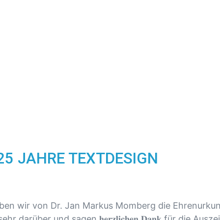
25 JAHRE TEXTDESIGN
aben wir von Dr. Jan Markus Momberg die Ehrenurku
rüber und sagen 𝐡𝐞𝐫𝐳𝐥𝐢𝐜𝐡𝐞𝐧 𝐃𝐚𝐧𝐤 für die Aus